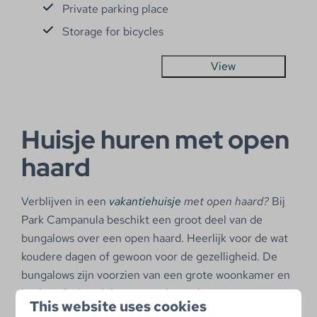
Private parking place
Storage for bicycles
View
Huisje huren met open
haard
Verblijven in een
vakantiehuisje
met open haard?
Bij
Park Campanula beschikt een groot deel van de
bungalows over een open haard. Heerlijk voor de wat
koudere dagen of gewoon voor de gezelligheid. De
bungalows zijn voorzien van een grote woonkamer en
keuken die beschikt over onder andere een
This website uses cookies
afwasmachine, oven en magnetron. De moderne