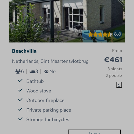
8.8
Beachvilla
From
€461
Netherlands, Sint Maartensvlotbrug
3 nights
6
3
No
2 people
Bathtub
Wood stove
Outdoor fireplace
Private parking place
Storage for bicycles