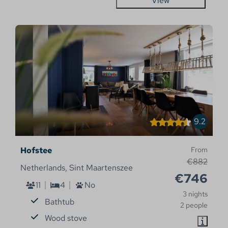
View
9.2
Hofstee
From
€882
Netherlands, Sint Maartenszee
€746
11
4
No
3 nights
Bathtub
2 people
Wood stove