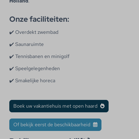
Holland
.
Onze faciliteiten:
✔️ Overdekt zwembad
✔️ Saunaruimte
✔️ Tennisbanen en minigolf
✔️ Speelgelegenheden
✔️ Smakelijke horeca
Boek uw vakantiehuis met open haard
Of bekijk eerst de beschikbaarheid