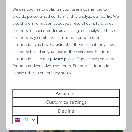
badkamers en tuin mét overkapping maken uw verblijf
We use cookies to optimize your user experience, to
in een
vakantiehuis met houtkachel
compleet.
provide personalized content and to analyze our traffic. We
Neemt u graag uw viervoeter mee op vakantie? In
also share information about your use of our site with our
enkele bungalows zijn huisdieren toegestaan, zodat u
partners for social media, advertising and analysis. These
samen kunt genieten van een heerlijke
vakantie vlak
partners may combine this information with other
bij zee
!
information you have provided to them or that they have
collected based on your use of their services. For more
information, see our
privacy policy
.
Google
uses cookies
for personalized advertisements. For more information,
please refer to our privacy policy.
Accept all
Customize settings
Decline
EN