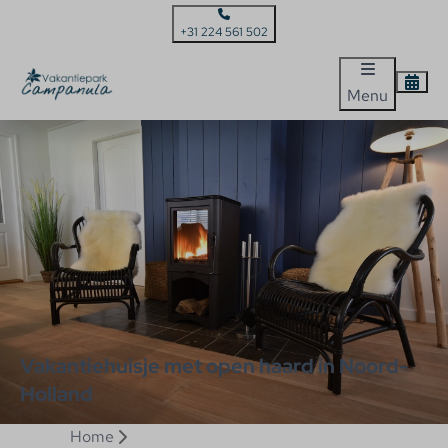
+31 224 561 502
Menu
Vakantiehuisje met open haard in Noord-
Holland
Home